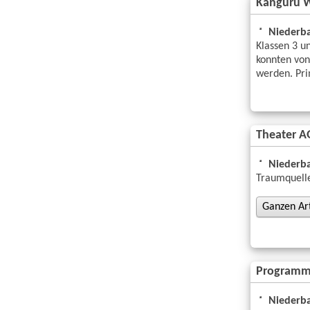
Känguru 
Niederba
Klassen 3 u
konnten von
werden. Pr
Theater A
Niederba
Traumquell
Ganzen Arti
Programmi
Niederba