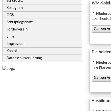
Schul-ABC
WM-Spiel-
Kollegium
Niederba
OGS
aber heute 
Schulpflegschaft
Ganzen Arti
Förderverein
Links
Impressum
Kontakt
Die beiden
Datenschutzerklärung
Niederba
ihre Klasse
Ganzen Arti
Ausbildung