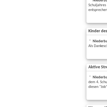
Niederba
Schuljahres 
entspreche
Kinder de
Niederba
Als Dankesc
Aktive Str
Niederba
dem 4. Schu
diesen "Job