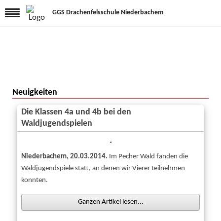
GGS Drachenfelsschule Niederbachem
Startseite
Neuigkeiten
Allgemeines
Die Klassen 4a und 4b bei den
Waldjugendspielen
Neuigkeiten
Elternbriefe
Niederbachem, 20.03.2014.
Im Pecher Wald fanden die
Videos
Waldjugendspiele statt, an denen wir Vierer teilnehmen
Termine
konnten.
Schul-ABC
Ganzen Artikel lesen...
Kollegium